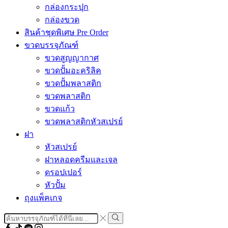
กล่องกระปุก
กล่องขวด
สินค้าชุดพิเศษ Pre Order
ขวดบรรจุภัณฑ์
ขวดสูญญากาศ
ขวดปั้มอะคริลิค
ขวดปั้มพลาสติก
ขวดพลาสติก
ขวดแก้ว
ขวดพลาสติกหัวสเปรย์
ฝา
หัวสเปรย์
ฝาหลอดครีมและเจล
ดรอปเปอร์
หัวปั้ม
ถุงแพ็คเกจ
Search
input
Search
Facebook
Tiktok
Line
Instragram