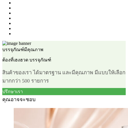
สี
สี
เงิน
สี
เงิน-
สี
เหลือง
ใส
สี
แดง
โปร่งใส
โอรส
ขาว/
ทอง
บรรจุภัณฑ์มีคุณภาพ
ต้องที่เฮงฮวด บรรจุภัณฑ์
สินค้าของเรา ได้มาตรฐาน และมีคุณภาพ มีแบบให้เลือก
มากกว่า 500 รายการ
ปรึกษาเรา
คุณอาจจะชอบ