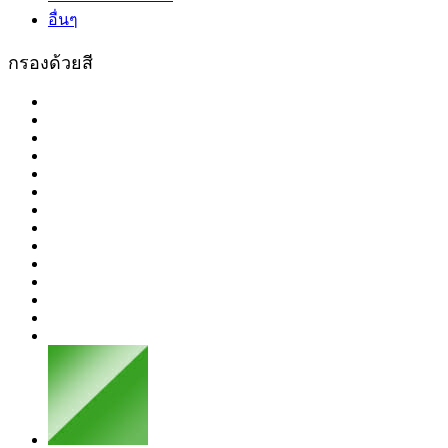
อื่นๆ
กรองด้วยสี
ขาว/
สี
เงิน
สี
ขาว
สีชมพู
ครีม
สีดำ
สี
สี
ทอง
สี
ทอง-
สี
ทองแดง
ใส
สีน้ำเงิน
น้ำตาล/
สี
ชา
สี
บานเย็น
สี
ฟ้า
สี
ม่วง
สี
ส้ม
เขียว