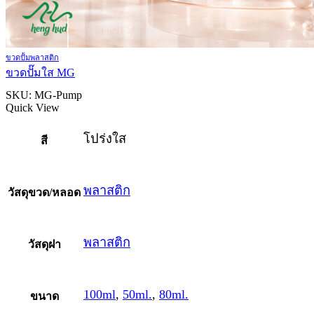
ขวดปั้มพลาสติก
ขวดปั๊มใส MG
SKU:
MG-Pump
Quick View
โปร่งใส
สี
พลาสติก
วัสดุขวด/หลอด
พลาสติก
วัสดุฝา
100ml
,
50ml.
,
80ml.
ขนาด