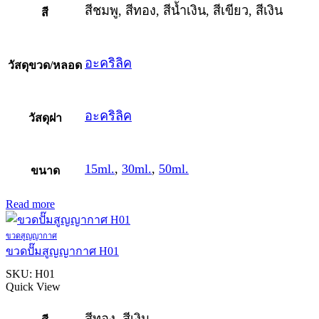
สีชมพู, สีทอง, สีน้ำเงิน, สีเขียว, สีเงิน
สี
อะคริลิค
วัสดุขวด/หลอด
อะคริลิค
วัสดุฝา
15ml.
,
30ml.
,
50ml.
ขนาด
Read more
ขวดสูญญากาศ
ขวดปั๊มสูญญากาศ H01
SKU:
H01
Quick View
สีทอง, สีเงิน