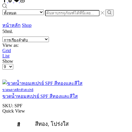
Search
input
Search
หน้าหลัก
Shop
50ml.
View as:
Grid
List
Show
Products
per
page
ขวดพลาสติกหัวสเปรย์
ขวดน้ำหอมสเปรย์ SPF สีทองและสีใส
SKU:
SPF
Quick View
สีทอง, โปร่งใส
สี