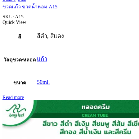
ขวดแก้ว ขวดน้ำหอม A15
SKU:
A15
Quick View
สีดำ, สีแดง
สี
แก้ว
วัสดุขวด/หลอด
50ml.
ขนาด
Read more