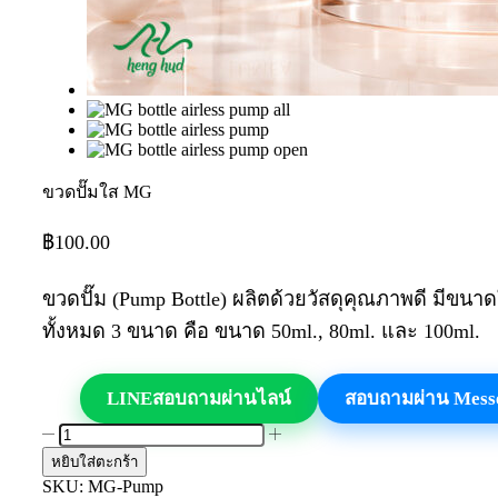
ขวดปั๊มใส MG
฿
100.00
ขวดปั๊ม (Pump Bottle) ผลิตด้วยวัสดุคุณภาพดี มีขนาด
ทั้งหมด 3 ขนาด คือ ขนาด 50ml., 80ml. และ 100ml.
LINE
สอบถามผ่านไลน์
สอบถามผ่าน Mess
จำนวน
หยิบใส่ตะกร้า
ขวด
SKU:
MG-Pump
ปั๊ม