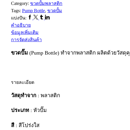
Category:
ขวดปั้มพลาสติก
ใส
Tags:
Pump Bottle
,
ขวดปั้ม
MG
Facebook
Twitter
Tumblr
Linkedin
แบ่งปัน:
ชิ้น
คำอธิบาย
ข้อมูลเพิ่มเติม
การจัดส่งสินค้า
ขวดปั๊ม
(Pump Bottle) ทำจากพลาสติก ผลิตด้วยวัสดุค
รายละเอียด
วัสดุทำจาก
: พลาสติก
ประเภท
: หัวปั๊ม
สี
: สีโปร่งใส