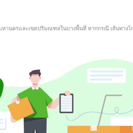
เทพมหานครและเขตปริมณฑลในบางพื้นที่ หากกรณี เส้นทางไก