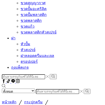
ขวดสูญญากาศ
ขวดปั้มอะคริลิค
ขวดปั้มพลาสติก
ขวดพลาสติก
ขวดแก้ว
ขวดพลาสติกหัวสเปรย์
ฝา
หัวปั้ม
หัวสเปรย์
ฝาหลอดครีมและเจล
ดรอปเปอร์
ถุงแพ็คเกจ
Search
input
Search
Facebook
Tiktok
Line
Instragram
Search
input
Search
/
/
หน้าหลัก
กระปุกครีม