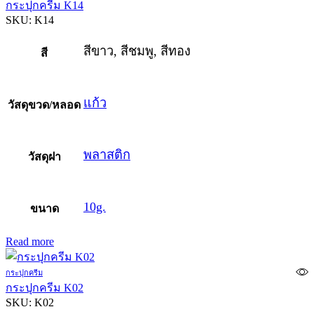
กระปุกครีม K14
SKU:
K14
สีขาว, สีชมพู, สีทอง
สี
แก้ว
วัสดุขวด/หลอด
พลาสติก
วัสดุฝา
10g.
ขนาด
Read more
กระปุกครีม
กระปุกครีม K02
SKU:
K02