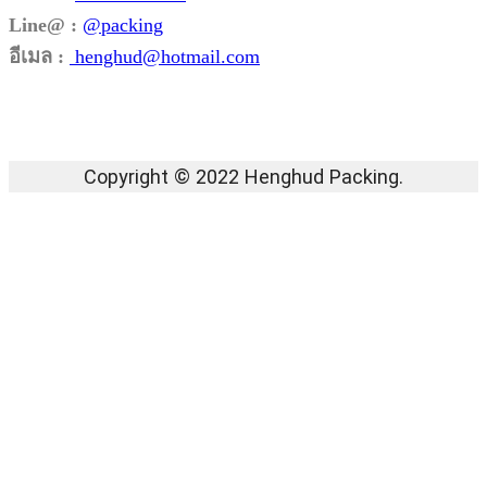
Line@ :
@packing
อีเมล :
henghud@hotmail.com
Facebook
Instagram
Tik-
Line
Email
tok
Copyright © 2022 Henghud Packing.