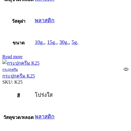
พลาสติก
วัสดุฝา
10g.
,
15g.
,
30g.
,
5g.
ขนาด
Read more
กระปุกครีม
กระปุกครีม K25
SKU:
K25
โปร่งใส
สี
พลาสติก
วัสดุขวด/หลอด