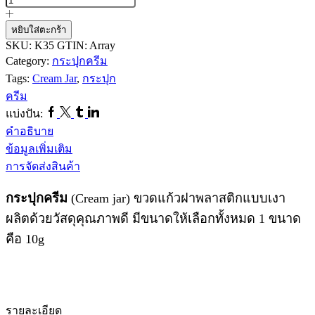
กระปุก
ครีม
หยิบใส่ตะกร้า
K35
SKU:
K35
GTIN:
Array
ชิ้น
Category:
กระปุกครีม
Tags:
Cream Jar
,
กระปุก
ครีม
Facebook
Twitter
Tumblr
Linkedin
แบ่งปัน:
คำอธิบาย
ข้อมูลเพิ่มเติม
การจัดส่งสินค้า
กระปุกครีม
(Cream jar) ขวดแก้วฝาพลาสติกแบบเงา
ผลิตด้วยวัสดุคุณภาพดี มีขนาดให้เลือกทั้งหมด 1 ขนาด
คือ 10g
รายละเอียด