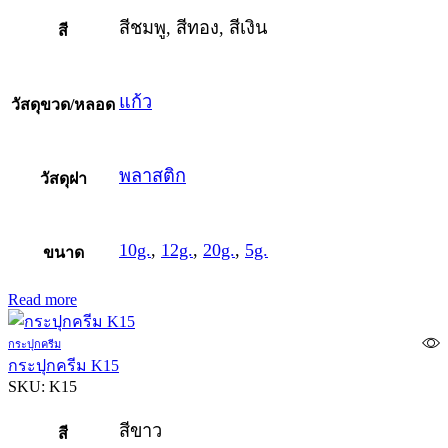
สีชมพู, สีทอง, สีเงิน
สี
แก้ว
วัสดุขวด/หลอด
พลาสติก
วัสดุฝา
10g.
,
12g.
,
20g.
,
5g.
ขนาด
Read more
กระปุกครีม
กระปุกครีม K15
SKU:
K15
สีขาว
สี