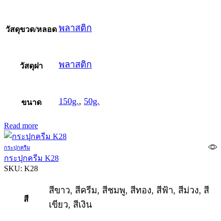
พลาสติก
วัสดุขวด/หลอด
พลาสติก
วัสดุฝา
150g.
,
50g.
ขนาด
Read more
กระปุกครีม
กระปุกครีม K28
SKU:
K28
สีขาว, สีครีม, สีชมพู, สีทอง, สีฟ้า, สีม่วง, สี
สี
เขียว, สีเงิน