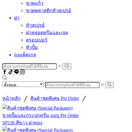
ขวดแก้ว
ขวดพลาสติกหัวสเปรย์
ฝา
หัวสเปรย์
ฝาหลอดครีมและเจล
ดรอปเปอร์
หัวปั้ม
ถุงแพ็คเกจ
Search
input
Search
Facebook
Tiktok
Line
Instragram
Search
input
Search
/
/
หน้าหลัก
สินค้าชุดพิเศษ Pre Order