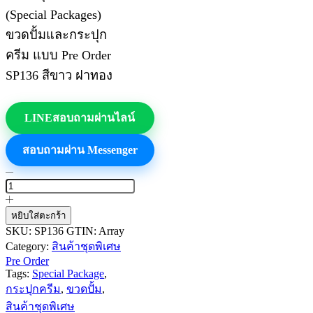
(Special Packages)
ขวดปั้มและกระปุก
ครีม แบบ Pre Order
SP136 สีขาว ฝาทอง
LINE
สอบถามผ่านไลน์
สอบถามผ่าน Messenger
จำนวน
สินค้า
ชุด
หยิบใส่ตะกร้า
พิเศษ
SKU:
SP136
GTIN:
Array
Pre
Category:
สินค้าชุดพิเศษ
Order
Pre Order
ขวด
Tags:
Special Package
,
ปั้ม
กระปุกครีม
,
ขวดปั้ม
,
และ
สินค้าชุดพิเศษ