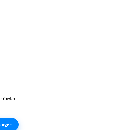
e Order
enger