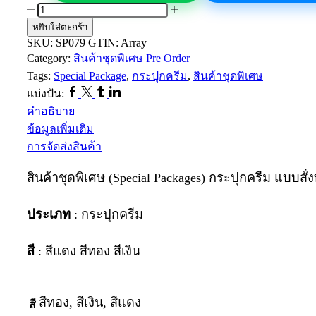
จำนวน
หยิบใส่ตะกร้า
สินค้า
SKU:
SP079
GTIN:
Array
ชุด
Category:
สินค้าชุดพิเศษ Pre Order
พิเศษ
Tags:
Special Package
,
กระปุกครีม
,
สินค้าชุดพิเศษ
Pre
Facebook
Twitter
Tumblr
Linkedin
Order
แบ่งปัน:
กระปุก
คำอธิบาย
ครีม
ข้อมูลเพิ่มเติม
SP079
การจัดส่งสินค้า
ชิ้น
สินค้าชุดพิเศษ (Special Packages) กระปุกครีม แบบสั่
ประเภท
: กระปุกครีม
สี
: สีแดง สีทอง สีเงิน
สีทอง, สีเงิน, สีแดง
สี