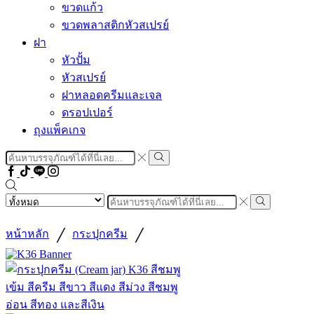
ขวดแก้ว
ขวดพลาสติกหัวสเปรย์
ฝา
หัวปั้ม
หัวสเปรย์
ฝาหลอดครีมและเจล
ดรอปเปอร์
ถุงแพ็คเกจ
Search
input
Search
Facebook
Tiktok
Line
Instragram
Search
input
Search
/
/
หน้าหลัก
กระปุกครีม