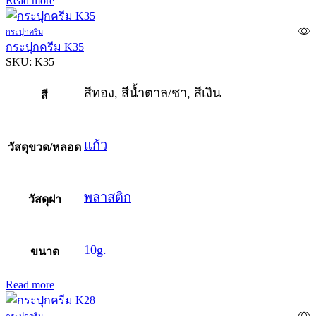
Read more
กระปุกครีม
กระปุกครีม K35
SKU:
K35
สีทอง, สีน้ำตาล/ชา, สีเงิน
สี
แก้ว
วัสดุขวด/หลอด
พลาสติก
วัสดุฝา
10g.
ขนาด
Read more
กระปุกครีม