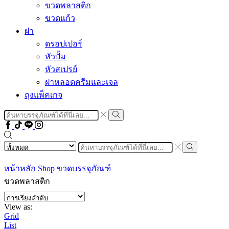
ขวดพลาสติก
ขวดแก้ว
ฝา
ดรอปเปอร์
หัวปั้ม
หัวสเปรย์
ฝาหลอดครีมและเจล
ถุงแพ็คเกจ
Search
input
Search
Facebook
Tiktok
Line
Instragram
Search
input
Search
หน้าหลัก
Shop
ขวดบรรจุภัณฑ์
ขวดพลาสติก
View as:
Grid
List