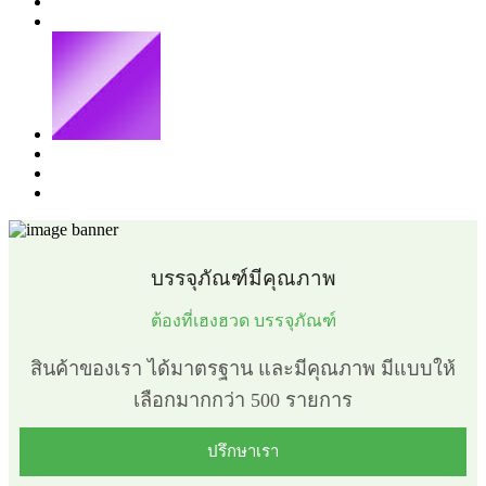
สี
สี
น้ำตาล/
สี
ฟ้า
ชา
ม่วง
สี
โปร่งใส
เหลือง
ขาว/
ทอง
บรรจุภัณฑ์มีคุณภาพ
ต้องที่เฮงฮวด บรรจุภัณฑ์
สินค้าของเรา ได้มาตรฐาน และมีคุณภาพ มีแบบให้
เลือกมากกว่า 500 รายการ
ปรึกษาเรา