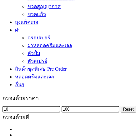
ขวดสูญญากาศ
ขวดแก้ว
ถุงแพ็คเกจ
ฝา
ดรอปเปอร์
ฝาหลอดครีมและเจล
หัวปั้ม
หัวสเปรย์
สินค้าชุดพิเศษ Pre Order
หลอดครีมและเจล
อื่นๆ
กรองด้วยราคา
Min
Max
Reset
price
price
กรองด้วยสี
สี
สีชมพู
ขาว