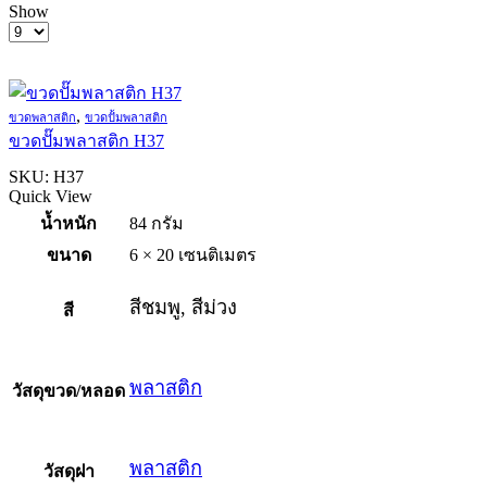
Show
Products
per
page
,
ขวดพลาสติก
ขวดปั้มพลาสติก
ขวดปั๊มพลาสติก H37
SKU:
H37
Quick View
น้ำหนัก
84 กรัม
ขนาด
6 × 20 เซนติเมตร
สีชมพู, สีม่วง
สี
พลาสติก
วัสดุขวด/หลอด
พลาสติก
วัสดุฝา