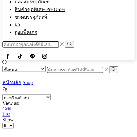
กล่องบรรจุภัณฑ์
สินค้าชุดพิเศษ Pre Order
ขวดบรรจุภัณฑ์
ฝา
ถุงแพ็คเกจ
Search
input
Search
Facebook
Tiktok
Line
Instragram
Search
input
Search
หน้าหลัก
Shop
7g.
View as:
Grid
List
Show
Products
per
page