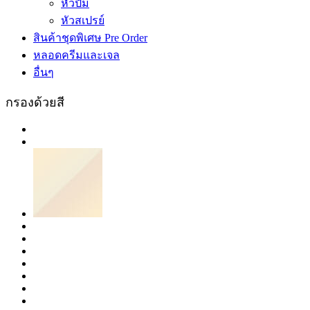
หัวปั้ม
หัวสเปรย์
สินค้าชุดพิเศษ Pre Order
หลอดครีมและเจล
อื่นๆ
กรองด้วยสี
ขาว/
สี
เงิน
สี
ขาว
ครีม
สีชมพู
สีดำ
สี
สี
ทอง
สี
ทอง-
สี
ทองแดง
ใส
สีน้ำเงิน
น้ำตาล/