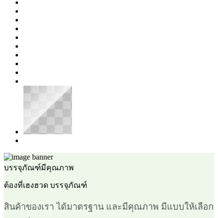
สี
ชา
สี
บานเย็น
สี
ฟ้า
สี
ม่วง
สี
ส้ม
สี
เขียว
สี
เงิน
สี
เงิน-
สี
เหลือง
ใส
สี
แดง
โปร่งใส
โอรส
ขาว/
ทอง
บรรจุภัณฑ์มีคุณภาพ
ต้องที่เฮงฮวด บรรจุภัณฑ์
สินค้าของเรา ได้มาตรฐาน และมีคุณภาพ มีแบบให้เลือก