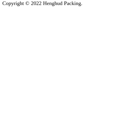
Facebook
Instagram
Tik-
Line
Email
Copyright © 2022 Henghud Packing.
tok