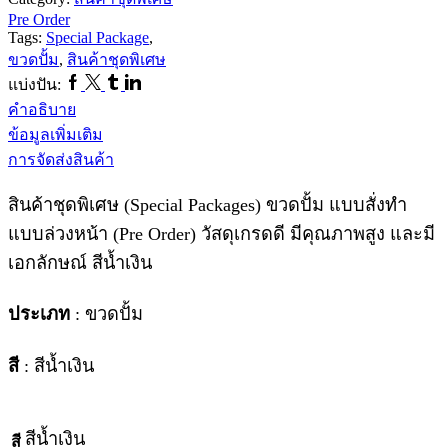
Order
Pre Order
ขวด
Tags:
Special Package
,
ปั้ม
ขวดปั้ม
,
สินค้าชุดพิเศษ
SP168
Facebook
Twitter
Tumblr
Linkedin
แบ่งปัน:
ชิ้น
คำอธิบาย
ข้อมูลเพิ่มเติม
การจัดส่งสินค้า
สินค้าชุดพิเศษ (Special Packages) ขวดปั้ม แบบสั่งทำ
แบบล่วงหน้า (Pre Order) วัสดุเกรดดี มีคุณภาพสูง และมี
เอกลักษณ์ สีน้ำเงิน
ประเภท
: ขวดปั้ม
สี
: สีน้ำเงิน
สีน้ำเงิน
สี