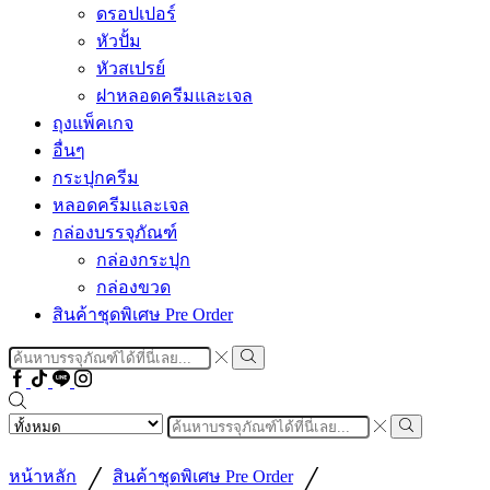
ดรอปเปอร์
หัวปั้ม
หัวสเปรย์
ฝาหลอดครีมและเจล
ถุงแพ็คเกจ
อื่นๆ
กระปุกครีม
หลอดครีมและเจล
กล่องบรรจุภัณฑ์
กล่องกระปุก
กล่องขวด
สินค้าชุดพิเศษ Pre Order
Search
input
Search
Facebook
Tiktok
Line
Instragram
Search
input
Search
/
/
หน้าหลัก
สินค้าชุดพิเศษ Pre Order