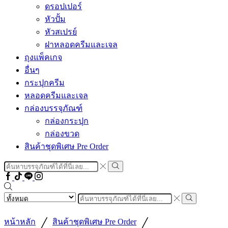
ดรอปเปอร์
หัวปั้ม
หัวสเปรย์
ฝาหลอดครีมและเจล
ถุงแพ็คเกจ
อื่นๆ
กระปุกครีม
หลอดครีมและเจล
กล่องบรรจุภัณฑ์
กล่องกระปุก
กล่องขวด
สินค้าชุดพิเศษ Pre Order
Search
input
Search
Facebook
Tiktok
Line
Instragram
Search
input
Search
/
/
หน้าหลัก
สินค้าชุดพิเศษ Pre Order