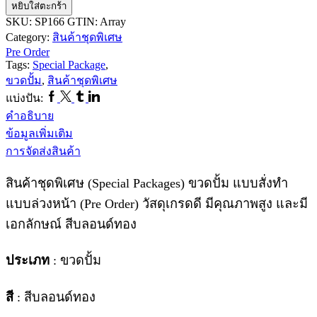
หยิบใส่ตะกร้า
พิเศษ
SKU:
SP166
GTIN:
Array
Pre
Category:
สินค้าชุดพิเศษ
Order
Pre Order
ขวด
Tags:
Special Package
,
ปั้ม
ขวดปั้ม
,
สินค้าชุดพิเศษ
SP166
Facebook
Twitter
Tumblr
Linkedin
แบ่งปัน:
ชิ้น
คำอธิบาย
ข้อมูลเพิ่มเติม
การจัดส่งสินค้า
สินค้าชุดพิเศษ (Special Packages) ขวดปั้ม แบบสั่งทำ
แบบล่วงหน้า (Pre Order) วัสดุเกรดดี มีคุณภาพสูง และมี
เอกลักษณ์ สีบลอนด์ทอง
ประเภท
: ขวดปั้ม
สี
: สีบลอนด์ทอง