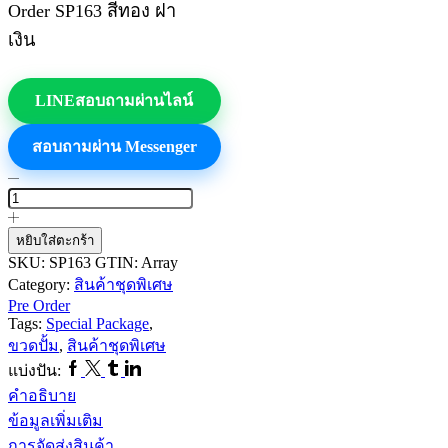
Order SP163 สีทอง ฝา
เงิน
LINE
สอบถามผ่านไลน์
สอบถามผ่าน Messenger
จำนวน
สินค้า
ชุด
หยิบใส่ตะกร้า
พิเศษ
SKU:
SP163
GTIN:
Array
Pre
Category:
สินค้าชุดพิเศษ
Order
Pre Order
ขวด
Tags:
Special Package
,
ปั้ม
ขวดปั้ม
,
สินค้าชุดพิเศษ
SP163
Facebook
Twitter
Tumblr
Linkedin
แบ่งปัน:
ชิ้น
คำอธิบาย
ข้อมูลเพิ่มเติม
การจัดส่งสินค้า