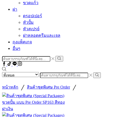
ขวดแก้ว
ฝา
ดรอปเปอร์
หัวปั้ม
หัวสเปรย์
ฝาหลอดครีมและเจล
ถุงแพ็คเกจ
อื่นๆ
Search
input
Search
Facebook
Tiktok
Line
Instragram
Search
input
Search
/
/
หน้าหลัก
สินค้าชุดพิเศษ Pre Order