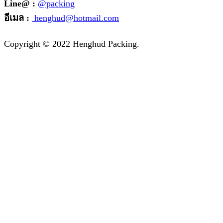
Line@ :
@packing
อีเมล :
henghud@hotmail.com
Facebook
Instagram
Tik-
Line
Email
Copyright © 2022 Henghud Packing.
tok