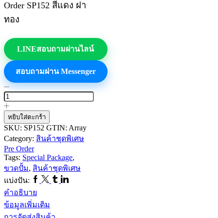
Order SP152 สีแดง ฝา
ทอง
LINE
สอบถามผ่านไลน์
สอบถามผ่าน Messenger
จำนวน
สินค้า
ชุด
หยิบใส่ตะกร้า
พิเศษ
SKU:
SP152
GTIN:
Array
Pre
Category:
สินค้าชุดพิเศษ
Order
Pre Order
ขวด
Tags:
Special Package
,
ปั้ม
ขวดปั้ม
,
สินค้าชุดพิเศษ
SP152
Facebook
Twitter
Tumblr
Linkedin
แบ่งปัน:
ชิ้น
คำอธิบาย
ข้อมูลเพิ่มเติม
การจัดส่งสินค้า