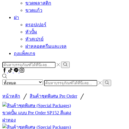
ขวดพลาสติก
ขวดแก้ว
ฝา
ดรอปเปอร์
หัวปั้ม
หัวสเปรย์
ฝาหลอดครีมและเจล
ถุงแพ็คเกจ
Search
input
Search
Facebook
Tiktok
Line
Instragram
Search
input
Search
/
/
หน้าหลัก
สินค้าชุดพิเศษ Pre Order