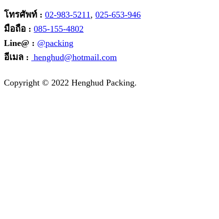
โทรศัพท์ :
02-983-5211
,
025-653-946
มือถือ :
085-155-4802
Line@ :
@packing
อีเมล :
henghud@hotmail.com
Facebook
Instagram
Tik-
Line
Email
Copyright © 2022 Henghud Packing.
tok