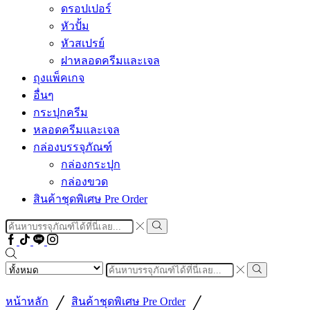
ดรอปเปอร์
หัวปั้ม
หัวสเปรย์
ฝาหลอดครีมและเจล
ถุงแพ็คเกจ
อื่นๆ
กระปุกครีม
หลอดครีมและเจล
กล่องบรรจุภัณฑ์
กล่องกระปุก
กล่องขวด
สินค้าชุดพิเศษ Pre Order
Search
input
Search
Facebook
Tiktok
Line
Instragram
Search
input
Search
/
/
หน้าหลัก
สินค้าชุดพิเศษ Pre Order