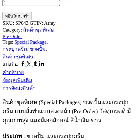
สินค้า
ชุด
หยิบใส่ตะกร้า
พิเศษ
SKU:
SP043
GTIN:
Array
Pre
Category:
สินค้าชุดพิเศษ
Order
Pre Order
ขวด
Tags:
Special Package
,
ปั้ม
กระปุกครีม
,
ขวดปั้ม
,
และ
สินค้าชุดพิเศษ
Facebook
Twitter
Tumblr
Linkedin
กระปุก
แบ่งปัน:
ครีม
คำอธิบาย
SP043
ข้อมูลเพิ่มเติม
ชิ้น
การจัดส่งสินค้า
สินค้าชุดพิเศษ (Special Packages) ขวดปั้มและกระปุก
ครีม แบบสั่งทำแบบล่วงหน้า (Pre Order) วัสดุเกรดดี มี
คุณภาพสูง และมีเอกลักษณ์ สีน้ำเงิน-ขาว
ประเภท
: ขวดปั้ม และกระปุกครีม