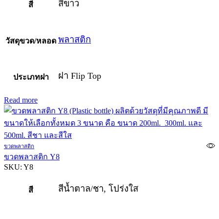
สีขาว
สี
พลาสติก
วัสดุขวด/หลอด
ฝา Flip Top
ประเภทฝา
Read more
ขวดพลาสติก
ขวดพลาสติก Y8
SKU:
Y8
สีน้ำตาล/ชา, โปร่งใส
สี