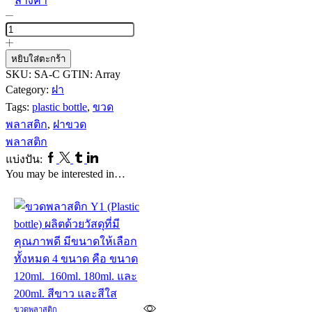
ล้างค่า
จำนวน
ฝา
ขวด
หยิบใส่ตะกร้า
พลาสติก
SKU:
SA-C
GTIN:
Array
ฝา
Category:
ฝา
เงิน
Tags:
plastic bottle
,
ขวด
หมุน
พลาสติก
,
ฝาขวด
ชิ้น
พลาสติก
Facebook
Twitter
Tumblr
Linkedin
แบ่งปัน:
You may be interested in…
ขวดพลาสติก