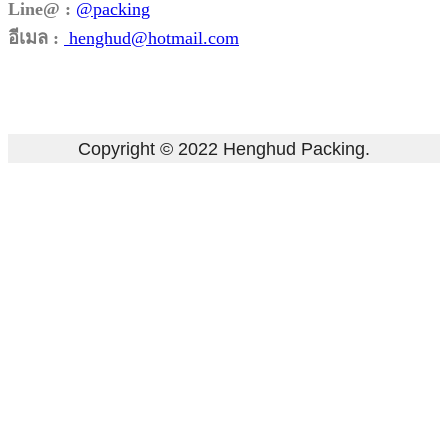
Line@ :
@packing
อีเมล :
henghud@hotmail.com
Facebook
Instagram
Tik-
Line
Email
tok
Copyright © 2022 Henghud Packing.