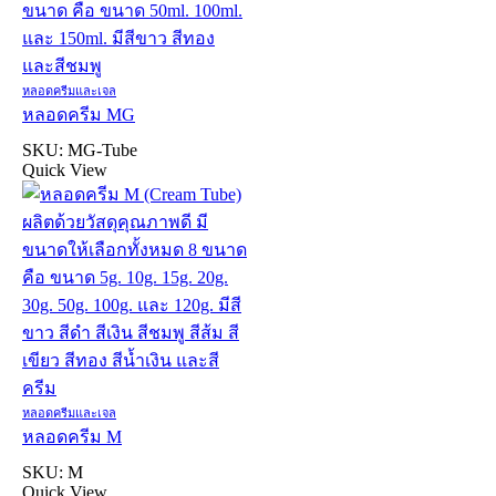
หลอดครีมและเจล
หลอดครีม MG
SKU:
MG-Tube
Quick View
หลอดครีมและเจล
หลอดครีม M
SKU:
M
Quick View