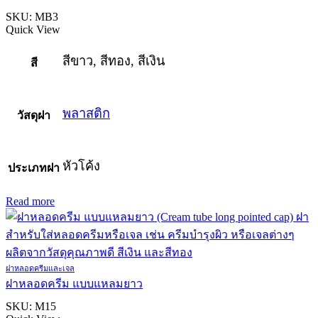
SKU:
MB3
Quick View
สีขาว, สีทอง, สีเงิน
สี
พลาสติก
วัสดุฝา
หัวโค้ง
ประเภทฝา
Read more
ฝาหลอดครีมและเจล
ฝาหลอดครีม แบบแหลมยาว
SKU:
M15