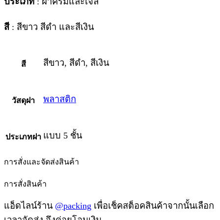
ประเภท
: ฝาครีมและเจล
สี
: สีขาว สีดำ และสีเงิน
สีขาว, สีดำ, สีเงิน
สี
พลาสติก
วัสดุฝา
แบบ 5 ชั้น
ประเภทฝา
การสั่งและจัดส่งสินค้า
การสั่งสินค้า
แอ็ดไลน์ร้าน
@packing
เพื่อเช็คสต็อคสินค้าจากนั้นเลือก