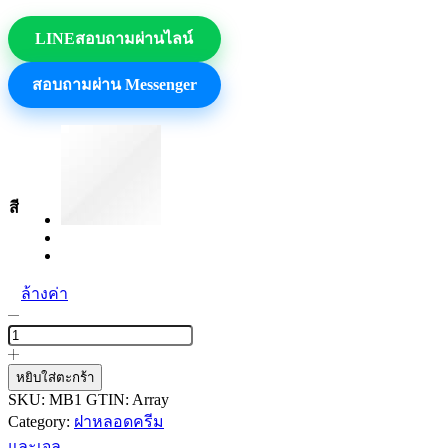
LINE
สอบถามผ่านไลน์
สอบถามผ่าน Messenger
สี
ล้างค่า
จำนวน
ฝา
หลอด
หยิบใส่ตะกร้า
ครีม
SKU:
MB1
GTIN:
Array
แบบ
Category:
ฝาหลอดครีม
5
และเจล