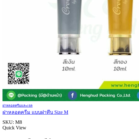
ฝาหลอดครีมและเจล
ฝาหลอดครีม แบบฝาทึบ Size M
SKU:
M8
Quick View