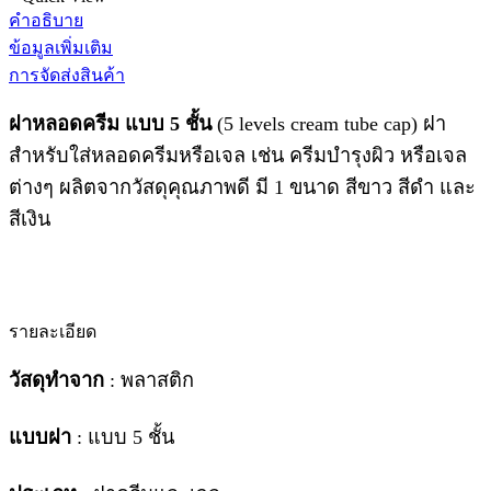
คำอธิบาย
ข้อมูลเพิ่มเติม
การจัดส่งสินค้า
ฝาหลอดครีม แบบ 5 ชั้น
(5 levels cream tube cap) ฝา
สำหรับใส่หลอดครีมหรือเจล เช่น ครีมบำรุงผิว หรือเจล
ต่างๆ ผลิตจากวัสดุคุณภาพดี มี 1 ขนาด สีขาว สีดำ และ
สีเงิน
รายละเอียด
วัสดุทำจาก
: พลาสติก
แบบฝา
: แบบ 5 ชั้น