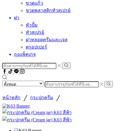
ขวดแก้ว
ขวดพลาสติกหัวสเปรย์
ฝา
หัวปั้ม
หัวสเปรย์
ฝาหลอดครีมและเจล
ดรอปเปอร์
ถุงแพ็คเกจ
Search
input
Search
Facebook
Tiktok
Line
Instragram
Search
input
Search
/
/
หน้าหลัก
กระปุกครีม