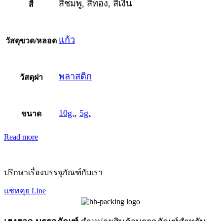
สีชมพู, สีทอง, สีเงิน
สี
แก้ว
วัสดุขวด/หลอด
พลาสติก
วัสดุฝา
10g.
,
5g.
ขนาด
Read more
ปรึกษาเรื่องบรรจุภัณฑ์กับเรา
แชทคุย Line