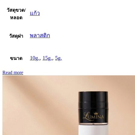
วัสดุขวด/
แก้ว
หลอด
พลาสติก
วัสดุฝา
10g.
,
15g.
,
5g.
ขนาด
Read more