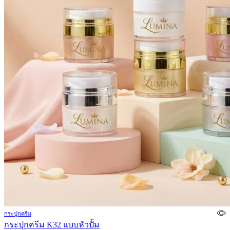
กระปุกครีม
กระปุกครีม K32 แบบหัวปั้ม