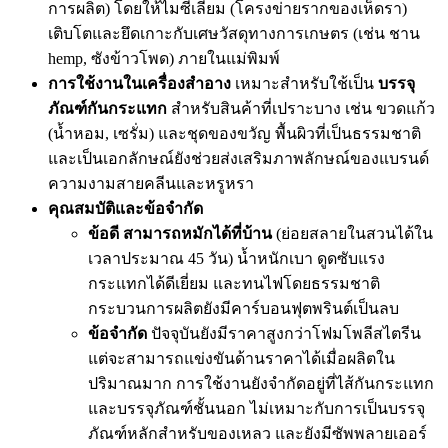
การผลิต) โดยให้ไมซีเลียม (โครงข่ายรากของเห็ดรา)
เติบโตและยึดเกาะกับเศษวัสดุทางการเกษตร (เช่น ชาน
hemp, ซังข้าวโพด) ภายในแม่พิมพ์
การใช้งานในเครื่องสำอาง
เหมาะสำหรับใช้เป็น
บรรจุ
ภัณฑ์กันกระแทก
สำหรับสินค้าที่เปราะบาง เช่น ขวดแก้ว
(น้ำหอม, เซรั่ม) และชุดของขวัญ พื้นผิวที่เป็นธรรมชาติ
และเป็นเอกลักษณ์ยังช่วยส่งเสริมภาพลักษณ์ของแบรนด์
ความงามสายคลีนและหรูหรา
คุณสมบัติและข้อจำกัด
ข้อดี
สามารถหมักได้ที่บ้าน
(ย่อยสลายในสวนได้ใน
เวลาประมาณ 45 วัน) น้ำหนักเบา ดูดซับแรง
กระแทกได้ดีเยี่ยม และทนไฟโดยธรรมชาติ
กระบวนการผลิตยังมีคาร์บอนฟุตพรินต์เป็นลบ
ข้อจำกัด
ปัจจุบันยังมีราคาสูงกว่าโฟมโพลีสไตรีน
แต่จะสามารถแข่งขันด้านราคาได้เมื่อผลิตใน
ปริมาณมาก การใช้งานยังจำกัดอยู่ที่ไส้กันกระแทก
และบรรจุภัณฑ์ชั้นนอก ไม่เหมาะกับการเป็นบรรจุ
ภัณฑ์หลักสำหรับของเหลว และยังมีซัพพลายเออร์