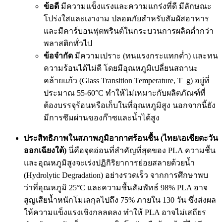
ข้อดี
มีความแข็งแรงและความแกร่งที่ดี มีลักษณะ
โปร่งใสและเงางาม ปลอดภัยสำหรับสัมผัสอาหาร
และมีคาร์บอนฟุตพรินต์ในกระบวนการผลิตต่ำกว่า
พลาสติกทั่วไป
ข้อจำกัด
มีความเปราะ (ทนแรงกระแทกต่ำ) และทน
ความร้อนได้ไม่ดี โดยมีอุณหภูมิเปลี่ยนสถานะ
คล้ายแก้ว (Glass Transition Temperature, T_g) อยู่ที่
ประมาณ 55-60°C ทำให้ไม่เหมาะกับผลิตภัณฑ์ที่
ต้องบรรจุร้อนหรือเก็บในที่อุณหภูมิสูง นอกจากนี้ยัง
มีการซึมผ่านของก๊าซและน้ำได้สูง
ประสิทธิภาพในสภาพภูมิอากาศร้อนชื้น (ไทย/เอเชียตะวัน
ออกเฉียงใต้)
นี่คือจุดอ่อนที่สำคัญที่สุดของ PLA ความชื้น
และอุณหภูมิสูงจะเร่งปฏิกิริยาการย่อยสลายด้วยน้ำ
(Hydrolytic Degradation) อย่างรวดเร็ว จากการศึกษาพบ
ว่าที่อุณหภูมิ 25°C และความชื้นสัมพัทธ์ 98% PLA อาจ
สูญเสียน้ำหนักโมเลกุลไปถึง 75% ภายใน 130 วัน ซึ่งส่งผล
ให้ความแข็งแรงเชิงกลลดลง ทำให้ PLA อาจไม่เสถียร