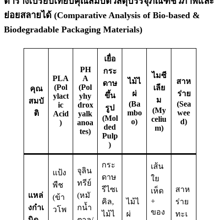
ตารางเปรียบเทียบคุณสมบัติวัสดุบรรจุภัณฑ์ชีวภาพและ
ย่อยสลายได้ (Comparative Analysis of Bio-based &
Biodegradable Packaging Materials)
เยื่อ
PH
กระ
ไมซี
PLA
A
ไม้ไ
สาห
ดาษ
(Pol
(Pol
เลีย
คุณ
ผ่
ร่าย
ขึ้น
ylact
yhy
ม
สมบั
(Ba
(Sea
ic
drox
รูป
(My
mbo
wee
ติ
Acid
yalk
(Mol
celiu
o)
d)
)
anoa
ded
m)
tes)
Pulp
)
กระ
เส้น
จุลิน
แป้ง
ดาษ
ใย
ทรีย์
พืช
รีไซเ
สาห
เห็ด
แหล่
(หมั
(ข้า
+
คิล,
ไม้ไ
ร่าย
งกำเ
กน้ำ
วโพ
ของ
ไม้ไ
ผ่
ทะเ
นิด
ตาล/