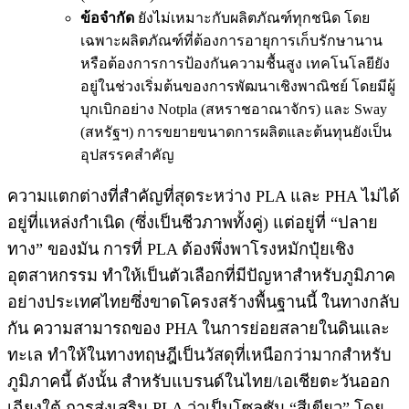
ข้อจำกัด
ยังไม่เหมาะกับผลิตภัณฑ์ทุกชนิด โดย
เฉพาะผลิตภัณฑ์ที่ต้องการอายุการเก็บรักษานาน
หรือต้องการการป้องกันความชื้นสูง เทคโนโลยียัง
อยู่ในช่วงเริ่มต้นของการพัฒนาเชิงพาณิชย์ โดยมีผู้
บุกเบิกอย่าง Notpla (สหราชอาณาจักร) และ Sway
(สหรัฐฯ) การขยายขนาดการผลิตและต้นทุนยังเป็น
อุปสรรคสำคัญ
ความแตกต่างที่สำคัญที่สุดระหว่าง PLA และ PHA ไม่ได้
อยู่ที่แหล่งกำเนิด (ซึ่งเป็นชีวภาพทั้งคู่) แต่อยู่ที่ “ปลาย
ทาง” ของมัน การที่ PLA ต้องพึ่งพาโรงหมักปุ๋ยเชิง
อุตสาหกรรม ทำให้เป็นตัวเลือกที่มีปัญหาสำหรับภูมิภาค
อย่างประเทศไทยซึ่งขาดโครงสร้างพื้นฐานนี้ ในทางกลับ
กัน ความสามารถของ PHA ในการย่อยสลายในดินและ
ทะเล ทำให้ในทางทฤษฎีเป็นวัสดุที่เหนือกว่ามากสำหรับ
ภูมิภาคนี้ ดังนั้น สำหรับแบรนด์ในไทย/เอเชียตะวันออก
เฉียงใต้ การส่งเสริม PLA ว่าเป็นโซลูชัน “สีเขียว” โดย