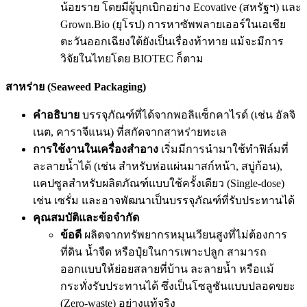
น้อยราย โดยมีผู้บุกเบิกอย่าง Ecovative (สหรัฐฯ) และ
Grown.Bio (ยุโรป) การหาซัพพลายเออร์ในเอเชีย
ตะวันออกเฉียงใต้ยังเป็นเรื่องท้าทาย แม้จะมีการ
วิจัยในไทยโดย BIOTEC ก็ตาม
สาหร่าย (Seaweed Packaging)
คำอธิบาย
บรรจุภัณฑ์ที่ได้จากพอลิแซ็กคาไรด์ (เช่น อัลจิ
เนต, คาราจีแนน) ที่สกัดจากสาหร่ายทะเล
การใช้งานในเครื่องสำอาง
เริ่มมีการนำมาใช้ทำฟิล์มที่
ละลายน้ำได้ (เช่น สำหรับห่อแผ่นมาสก์หน้า, สบู่ก้อน),
แคปซูลสำหรับผลิตภัณฑ์แบบใช้ครั้งเดียว (Single-dose)
เช่น เซรั่ม และอาจพัฒนาเป็นบรรจุภัณฑ์ที่รับประทานได้
คุณสมบัติและข้อจำกัด
ข้อดี
ผลิตจากทรัพยากรหมุนเวียนสูงที่ไม่ต้องการ
ที่ดิน น้ำจืด หรือปุ๋ยในการเพาะปลูก สามารถ
ออกแบบให้ย่อยสลายที่บ้าน ละลายน้ำ หรือแม้
กระทั่งรับประทานได้ ซึ่งเป็นโซลูชันแบบปลอดขยะ
(Zero-waste) อย่างแท้จริง