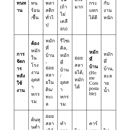
ทนท
ทน
พลา
กระ
กับ
(ถ้า
มาก
าน
ร้อน
สติก
แทก
งาน
ไม่
/ชื้น
ทั่วไ
ได้ดี
หนัก
เคลื
ป
อบ)
หมัก
รีไซเ
ต้อง
ที่
คิล,
หมัก
หมัก
การ
หมัก
บ้าน
หมัก
ใน
ย่อย
ที่
จัดก
,
ที่
ที่
โรง
สลา
บ้าน
ย่อย
าร
บ้าน,
บ้าน
งาน
ยได้,
(Ho
สลา
หลัง
/
ละล
me
อุตส
หมัก
ยใน
อุตส
ใช้
Com
าย
า
ได้
posta
ดิน/
า
งาน
น้ำ
ble)
หกร
ทะเ
หกร
รม
ล
รม
ย่อย
ต้นทุ
สลา
ทำ
คาร์
นต่ำ