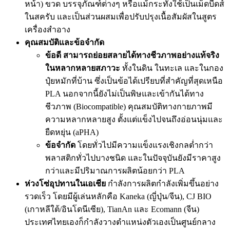
หน้า) ขวด บรรจุภัณฑ์ต่างๆ หรือแม้กระทั่งใช้เป็นเม็ดบีดส์
ในสครับ และเป็นส่วนผสมเพื่อปรับปรุงเนื้อสัมผัสในสูตร
เครื่องสำอาง
คุณสมบัติและข้อจำกัด
ข้อดี
สามารถย่อยสลายได้ทางชีวภาพอย่างแท้จริง
ในหลากหลายสภาวะ
ทั้งในดิน ในทะเล และในกอง
ปุ๋ยหมักที่บ้าน ซึ่งเป็นข้อได้เปรียบที่สำคัญที่สุดเหนือ
PLA นอกจากนี้ยังไม่เป็นพิษและเข้ากันได้ทาง
ชีวภาพ (Biocompatible) คุณสมบัติทางกายภาพมี
ความหลากหลายสูง ตั้งแต่แข็งไปจนถึงอ่อนนุ่มและ
ยืดหยุ่น (aPHA)
ข้อจำกัด
โดยทั่วไปมีความแข็งแรงเชิงกลต่ำกว่า
พลาสติกทั่วไปบางชนิด และในปัจจุบันยังมีราคาสูง
กว่าและมีปริมาณการผลิตน้อยกว่า PLA
ห่วงโซ่อุปทานในเอเชีย
กำลังการผลิตกำลังเพิ่มขึ้นอย่าง
รวดเร็ว โดยมีผู้เล่นหลักคือ Kaneka (ญี่ปุ่น/จีน), CJ BIO
(เกาหลีใต้/อินโดนีเซีย), TianAn และ Ecomann (จีน)
ประเทศไทยเองก็กำลังวางตำแหน่งตัวเองเป็นศูนย์กลาง