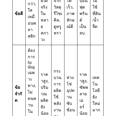
ยได้
จาก
โต
บอน
ไม่
กว่า,
จริง
วัสดุ
เร็ว,
ฟุต
ใช้
ใส
ข้อดี
ใน
รีไซเ
ภาพ
พริน
ที่ดิน
เหมื
หลา
คิล,
ลักษ
ต์
/น้ำ
อนพ
ย
ดูหรู
ณ์ดี
เป็น
จืด
ลา
สภา
หรา
ลบ
สติก
วะ
ต้อง
การ
hạ
tầng
กระ
เฉพ
ราค
ราค
บวน
ห่วง
เทค
าะ
าสูง,
าสูง,
การ
โซ่
โน
ทาง,
ข้อ
ปริม
ซัพพ
ผลิต
อุปท
โลยี
ไม่
จำกั
าณ
ลาย
ใช้
าน
ยัง
ทนท
ด
ผลิต
เอ
พลัง
ซับ
ใหม่
าน
ยัง
อร์
งาน
ซ้อน
มาก
ใน
น้อย
น้อย