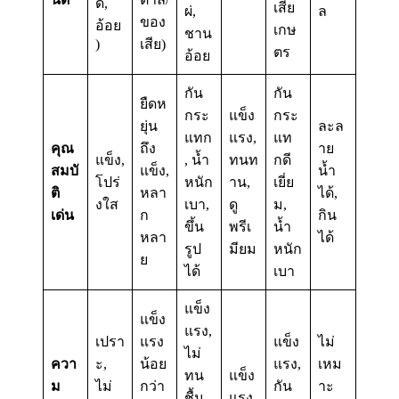
ด,
เสีย
ผ่,
ล
ของ
อ้อย
เกษ
ชาน
)
เสีย)
ตร
อ้อย
กัน
กัน
ยืดห
กระ
แข็ง
กระ
ยุ่น
ละล
แทก
แรง,
แท
คุณ
ถึง
าย
แข็ง,
, น้ำ
ทนท
กดี
สมบั
แข็ง,
น้ำ
โปร่
หนัก
าน,
เยี่ย
ติ
หลา
ได้,
งใส
เบา,
ดู
ม,
เด่น
ก
กิน
ขึ้น
พรีเ
น้ำ
หลา
ได้
รูป
มียม
หนัก
ย
ได้
เบา
แข็ง
แข็ง
แรง,
เปรา
แรง
แข็ง
ไม่
ไม่
ควา
ะ,
น้อย
แรง,
เหม
ทน
แข็ง
ม
ไม่
กว่า
กัน
าะ
ชื้น
แรง